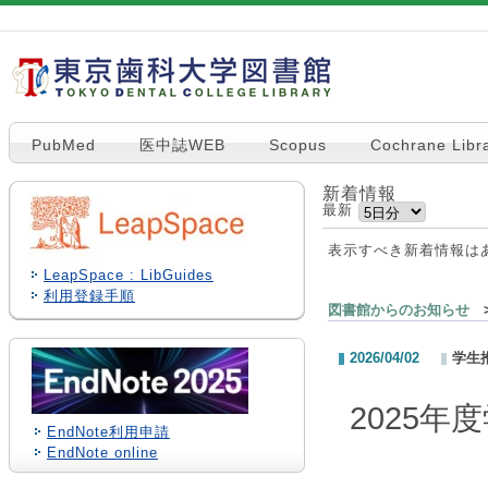
PubMed
医中誌WEB
Scopus
Cochrane Libr
新着情報
最新
表示すべき新着情報は
LeapSpace : LibGuides
利用登録手順
図書館からのお知らせ
>
2026/04/02
学生
2025
EndNote利用申請
EndNote online