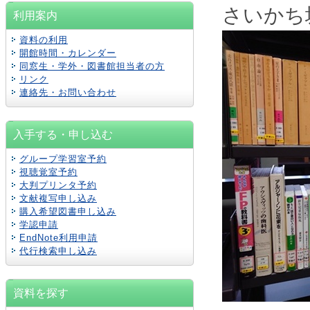
さいかち
利用案内
資料の利用
開館時間・カレンダー
同窓生・学外・図書館担当者の方
リンク
連絡先・お問い合わせ
入手する・申し込む
グループ学習室予約
視聴覚室予約
大判プリンタ予約
文献複写申し込み
購入希望図書申し込み
学認
申請
EndNote利用申請
代行検索申し込み
資料を探す