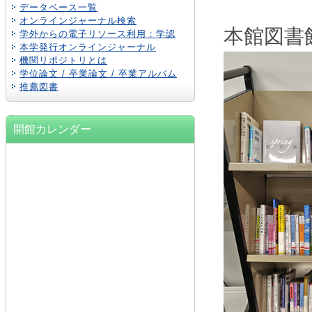
データベース一覧
オンラインジャーナル検索
本館図書
学外からの電子リソース利用：学認
本学発行オンラインジャーナル
機関リポジトリとは
学位論文 / 卒業論文 / 卒業アルバム
推薦図書
開館カレンダー