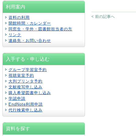
利用案内
< 前の記事へ
資料の利用
開館時間・カレンダー
同窓生・学外・図書館担当者の方
リンク
連絡先・お問い合わせ
入手する・申し込む
グループ学習室予約
視聴覚室予約
大判プリンタ予約
文献複写申し込み
購入希望図書申し込み
学認
申請
EndNote利用申請
代行検索申し込み
資料を探す