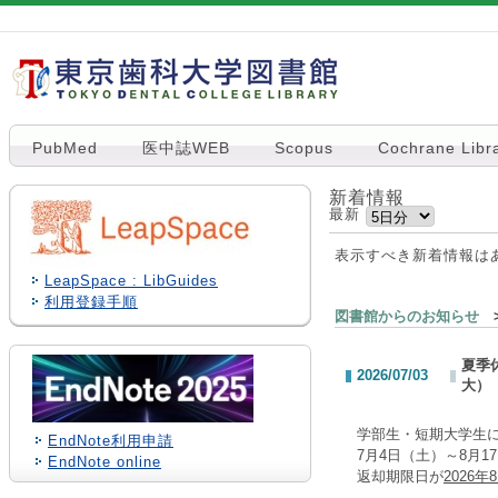
PubMed
医中誌WEB
Scopus
Cochrane Libr
新着情報
最新
表示すべき新着情報は
LeapSpace : LibGuides
利用登録手順
図書館からのお知らせ
>
夏季
2026/07/03
大）
学部生・短期大学生
EndNote利用申請
7月4日（土）～8月
EndNote online
返却期限日が
2026年