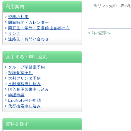
※リンク先の「表示
利用案内
資料の利用
開館時間・カレンダー
同窓生・学外・図書館担当者の方
< 前の記事へ
リンク
連絡先・お問い合わせ
入手する・申し込む
グループ学習室予約
視聴覚室予約
大判プリンタ予約
文献複写申し込み
購入希望図書申し込み
学認
申請
EndNote利用申請
代行検索申し込み
資料を探す