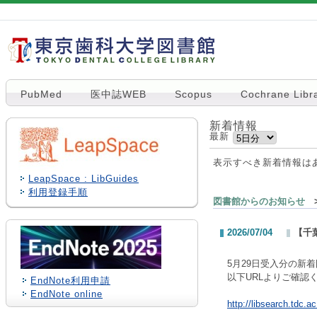
PubMed
医中誌WEB
Scopus
Cochrane Libr
新着情報
最新
表示すべき新着情報は
LeapSpace : LibGuides
利用登録手順
図書館からのお知らせ
>
2026/07/04
【千
5月29日受入分の新
以下URLよりご確認
EndNote利用申請
EndNote online
http://libsearch.tdc.