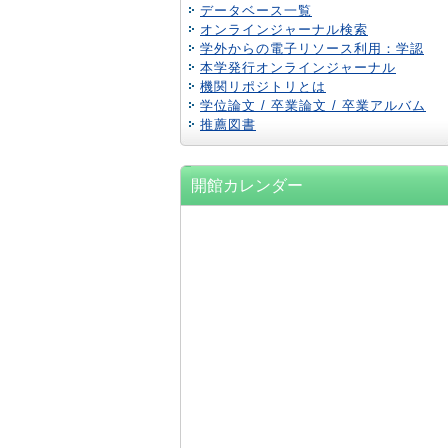
データベース一覧
オンラインジャーナル検索
学外からの電子リソース利用：学認
本学発行オンラインジャーナル
機関リポジトリとは
学位論文 / 卒業論文 / 卒業アルバム
推薦図書
開館カレンダー