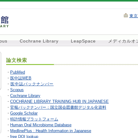
東京
pus
Cochrane Library
LeapSpace
メディカルオ
論文検索
・
PubMed
・
医中誌WEB
・
医中誌バックナンバー
・
Scopus
・
Cochrane Library
・
COCHRANE LIBRARY TRAINING HUB IN JAPANESE
・
官報バックナンバー：国立国会図書館デジタル化資料
・
Google Scholar
・
特許情報プラットフォーム
・
Human Oral Microbiome Database
・
MedlinePlus : Health Information in Japanese
・
free DOI lookup