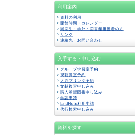
利用案内
資料の利用
開館時間・カレンダー
同窓生・学外・図書館担当者の方
リンク
連絡先・お問い合わせ
入手する・申し込む
グループ学習室予約
視聴覚室予約
大判プリンタ予約
文献複写申し込み
購入希望図書申し込み
学認
申請
EndNote利用申請
代行検索申し込み
資料を探す