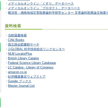
・
メディカルオンライン「くすり」データベース
・
メディカルオンライン「プロダクト」データベース
・
横須賀・湘南地域災害医療歯科学研究センター 災害歯科医療論文検索
資料検索
・
当館蔵書検索
・
CiNii Books
・
国立国会図書館サーチ
・
J-GLOBAL 科学技術総合リンクセンター
・
NLM LocatorPlus
・
British Library Catalog
・
Federal Science Library Catalogue
・
LC Catalog - Library of Congress
・
amazon.co.jp
・
紀伊國屋書店ウェブストア
・
Google ブックス
・
Master Journal List