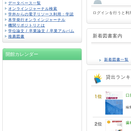
データベース一覧
オンラインジャーナル検索
ログインを行うと利
学外からの電子リソース利用：学認
本学発行オンラインジャーナル
機関リポジトリとは
学位論文 / 卒業論文 / 卒業アルバム
新着図書案内
推薦図書
開館カレンダー
新着図書一覧
貸出ランキ
口
編集
歯