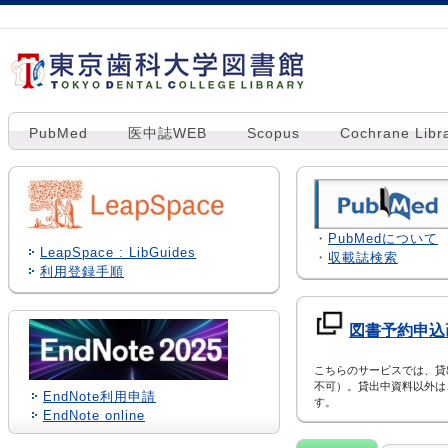
PubMed
医中誌WEB
Scopus
Cochrane Libr
・
PubMedについて
LeapSpace : LibGuides
・
収載誌検索
利用登録手順
図書予約申込
こちらのサービスでは、貸
不可）。貸出中資料以外は
EndNote利用申請
す。
EndNote online