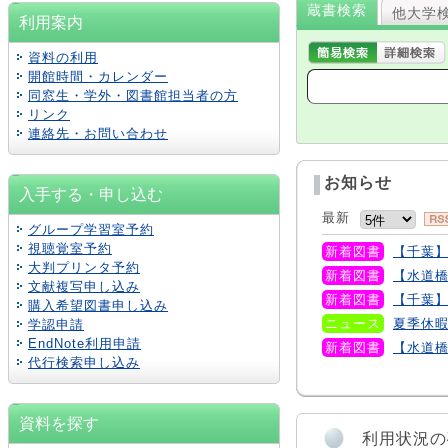
蔵書検索
他大学
利用案内
資料の利用
開館時間・カレンダー
同窓生・学外・図書館担当者の方
リンク
連絡先・お問い合わせ
お知らせ
入手する・申し込む
最新
グループ学習室予約
視聴覚室予約
新着図書
【千葉
大判プリンタ予約
新着図書
【水道
文献複写申し込み
新着図書
【千葉
購入希望図書申し込み
ニュース
夏季休
学認
申請
EndNote利用申請
新着図書
【水道
代行検索申し込み
資料を探す
利用状況の