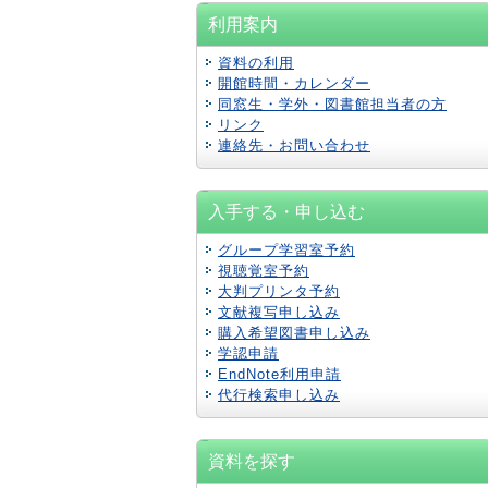
利用案内
資料の利用
開館時間・カレンダー
同窓生・学外・図書館担当者の方
リンク
連絡先・お問い合わせ
入手する・申し込む
グループ学習室予約
視聴覚室予約
大判プリンタ予約
文献複写申し込み
購入希望図書申し込み
学認
申請
EndNote利用申請
代行検索申し込み
資料を探す