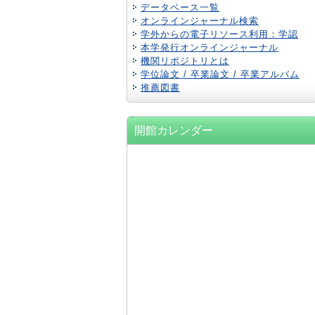
データベース一覧
オンラインジャーナル検索
学外からの電子リソース利用：学認
本学発行オンラインジャーナル
機関リポジトリとは
学位論文 / 卒業論文 / 卒業アルバム
推薦図書
開館カレンダー