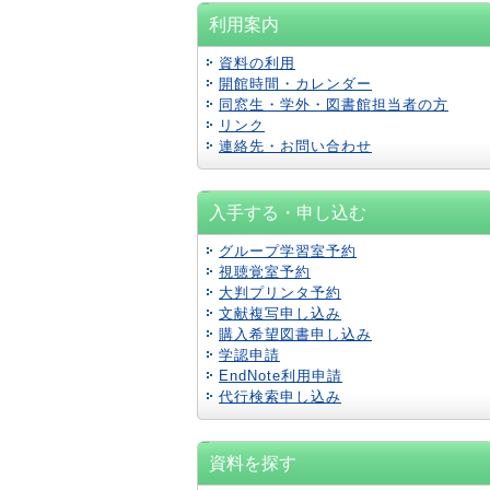
利用案内
資料の利用
開館時間・カレンダー
同窓生・学外・図書館担当者の方
リンク
連絡先・お問い合わせ
入手する・申し込む
グループ学習室予約
視聴覚室予約
大判プリンタ予約
文献複写申し込み
購入希望図書申し込み
学認
申請
EndNote利用申請
代行検索申し込み
資料を探す