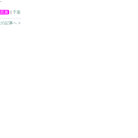
。
着図書
|
千葉
次の記事へ >