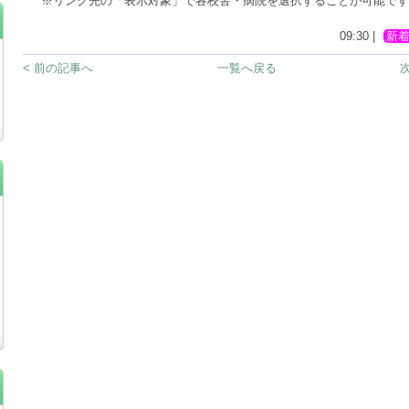
※リンク先の「表示対象」で各校舎・病院を選択することが可能です
09:30 |
新
< 前の記事へ
一覧へ戻る