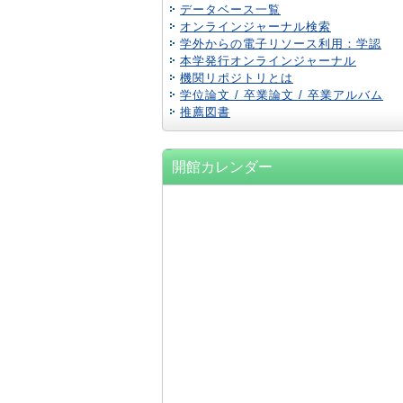
データベース一覧
オンラインジャーナル検索
学外からの電子リソース利用：学認
本学発行オンラインジャーナル
機関リポジトリとは
学位論文 / 卒業論文 / 卒業アルバム
推薦図書
開館カレンダー