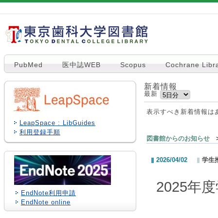
PubMed
医中誌WEB
Scopus
Cochrane Libr
新着情報
最新
表示すべき新着情報は
LeapSpace : LibGuides
利用登録手順
図書館からのお知らせ
>
2026/04/02
学生
2025
EndNote利用申請
EndNote online