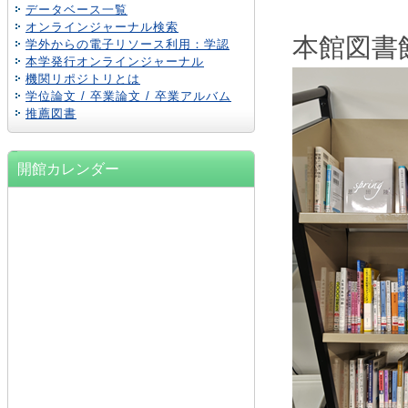
データベース一覧
オンラインジャーナル検索
本館図書
学外からの電子リソース利用：学認
本学発行オンラインジャーナル
機関リポジトリとは
学位論文 / 卒業論文 / 卒業アルバム
推薦図書
開館カレンダー