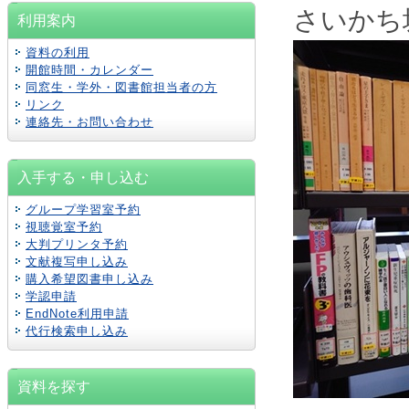
さいかち
利用案内
資料の利用
開館時間・カレンダー
同窓生・学外・図書館担当者の方
リンク
連絡先・お問い合わせ
入手する・申し込む
グループ学習室予約
視聴覚室予約
大判プリンタ予約
文献複写申し込み
購入希望図書申し込み
学認
申請
EndNote利用申請
代行検索申し込み
資料を探す